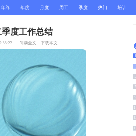
年终
年度
月度
周工
季度
热门
培训
总结
总结
总结
作总
总结
总结
总结
二季度工作总结
结
:38:22
阅读全文
下载本文
1
1
1