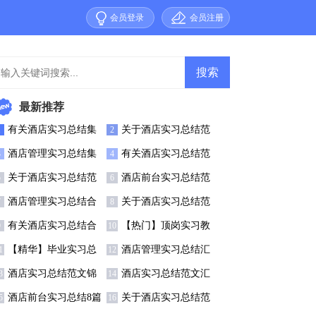
会员登录
会员注册
最新推荐
有关酒店实习总结集
关于酒店实习总结范
1
2
锦八篇
文8篇
酒店管理实习总结集
有关酒店实习总结范
3
4
合5篇
文汇总八篇
关于酒店实习总结范
酒店前台实习总结范
5
6
文汇总八篇
文汇编6篇
酒店管理实习总结合
关于酒店实习总结范
7
8
集5篇
文集合十篇
有关酒店实习总结合
【热门】顶岗实习教
9
10
集6篇
师总结模板合集六篇
【精华】毕业实习总
酒店管理实习总结汇
1
12
结锦集七篇
编九篇
酒店实习总结范文锦
酒店实习总结范文汇
3
14
集六篇
编9篇
酒店前台实习总结8篇
关于酒店实习总结范
5
16