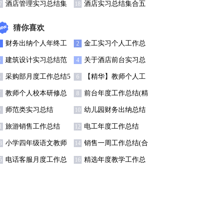
文十篇
酒店管理实习总结集
酒店实习总结集合五
7
18
合十篇
篇
猜你喜欢
财务出纳个人年终工
金工实习个人工作总
1
2
作总结
结
建筑设计实习总结范
关于酒店前台实习总
3
4
文
结汇总九篇
采购部月度工作总结5
【精华】教师个人工
5
6
篇
作总结模板汇编九篇
教师个人校本研修总
前台年度工作总结(精
7
8
结（精选6篇）
选15篇)
师范类实习总结
幼儿园财务出纳总结
9
10
旅游销售工作总结
电工年度工作总结
1
12
小学四年级语文教师
销售一周工作总结(合
3
14
个人工作总结
集15篇)
电话客服月度工作总
精选年度教学工作总
5
16
结
结三篇