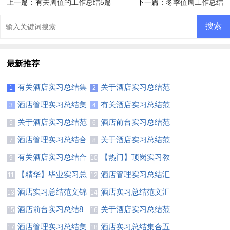
上一篇：
有关周值的工作总结5篇
下一篇：
冬季值周工作总结
最新推荐
有关酒店实习总结集
关于酒店实习总结范
1
2
锦八篇
文8篇
酒店管理实习总结集
有关酒店实习总结范
3
4
合5篇
文汇总八篇
关于酒店实习总结范
酒店前台实习总结范
5
6
文汇总八篇
文汇编6篇
酒店管理实习总结合
关于酒店实习总结范
7
8
集5篇
文集合十篇
有关酒店实习总结合
【热门】顶岗实习教
9
10
集6篇
师总结模板合集六篇
【精华】毕业实习总
酒店管理实习总结汇
11
12
结锦集七篇
编九篇
酒店实习总结范文锦
酒店实习总结范文汇
13
14
集六篇
编9篇
酒店前台实习总结8
关于酒店实习总结范
15
16
篇
文十篇
酒店管理实习总结集
酒店实习总结集合五
17
18