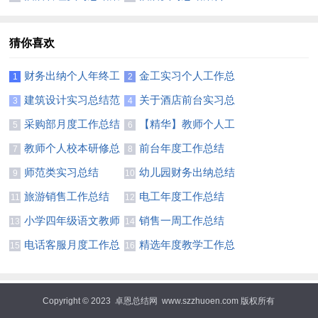
合十篇
篇
猜你喜欢
财务出纳个人年终工
金工实习个人工作总
1
2
作总结
结
建筑设计实习总结范
关于酒店前台实习总
3
4
文
结汇总九篇
采购部月度工作总结
【精华】教师个人工
5
6
5篇
作总结模板汇编九篇
教师个人校本研修总
前台年度工作总结
7
8
结（精选6篇）
(精选15篇)
师范类实习总结
幼儿园财务出纳总结
9
10
旅游销售工作总结
电工年度工作总结
11
12
小学四年级语文教师
销售一周工作总结
13
14
个人工作总结
(合集15篇)
电话客服月度工作总
精选年度教学工作总
15
16
结
结三篇
Copyright © 2023
卓恩总结网
www.szzhuoen.com 版权所有