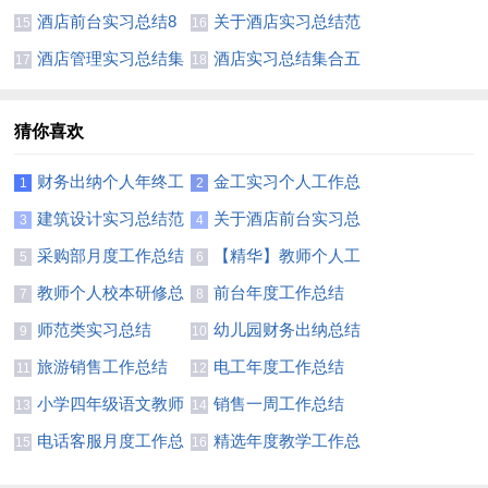
集六篇
编9篇
酒店前台实习总结8
关于酒店实习总结范
15
16
篇
文十篇
酒店管理实习总结集
酒店实习总结集合五
17
18
合十篇
篇
猜你喜欢
财务出纳个人年终工
金工实习个人工作总
1
2
作总结
结
建筑设计实习总结范
关于酒店前台实习总
3
4
文
结汇总九篇
采购部月度工作总结
【精华】教师个人工
5
6
5篇
作总结模板汇编九篇
教师个人校本研修总
前台年度工作总结
7
8
结（精选6篇）
(精选15篇)
师范类实习总结
幼儿园财务出纳总结
9
10
旅游销售工作总结
电工年度工作总结
11
12
小学四年级语文教师
销售一周工作总结
13
14
个人工作总结
(合集15篇)
电话客服月度工作总
精选年度教学工作总
15
16
结
结三篇