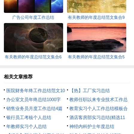
广告公司年度工作总结
有关教师的年度总结范文集合9
篇
有关教师的年度总结范文集合6
有关教师的年度总结范文集合5
篇
篇
相关文章推荐
医院财务年终工作总结范文10
【热】工厂实习总结
篇
办公室文员年终总结1000字
教师任职以来专业技术工作总
销售业务员月度工作总结4篇
结
教育实习个人工作总结模板合
银行员工考核个人总结
集6篇
酒店客房部实习总结(精选11
年教师实习个人总结
篇)
神经内科护士年度总结