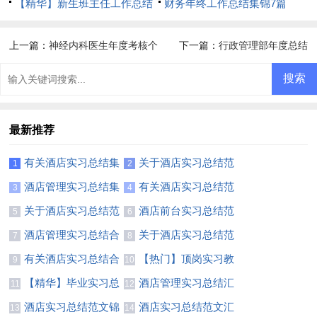
【精华】新生班主任工作总结
财务年终工作总结集锦7篇
三篇
上一篇：
神经内科医生年度考核个
下一篇：
行政管理部年度总结
人总结范文（精选10篇）
最新推荐
有关酒店实习总结集
关于酒店实习总结范
1
2
锦八篇
文8篇
酒店管理实习总结集
有关酒店实习总结范
3
4
合5篇
文汇总八篇
关于酒店实习总结范
酒店前台实习总结范
5
6
文汇总八篇
文汇编6篇
酒店管理实习总结合
关于酒店实习总结范
7
8
集5篇
文集合十篇
有关酒店实习总结合
【热门】顶岗实习教
9
10
集6篇
师总结模板合集六篇
【精华】毕业实习总
酒店管理实习总结汇
11
12
结锦集七篇
编九篇
酒店实习总结范文锦
酒店实习总结范文汇
13
14