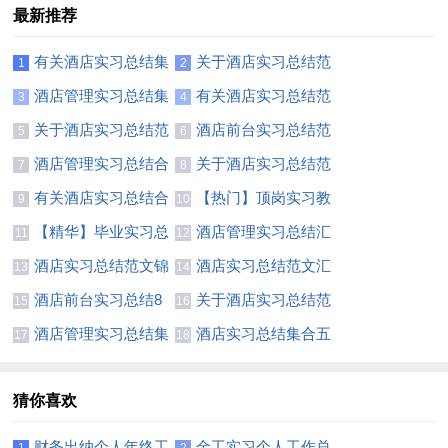
最新推荐
有关酒店实习总结集
关于酒店实习总结范
1
2
锦八篇
文8篇
酒店管理实习总结集
有关酒店实习总结范
3
4
合5篇
文汇总八篇
关于酒店实习总结范
酒店前台实习总结范
5
6
文汇总八篇
文汇编6篇
酒店管理实习总结合
关于酒店实习总结范
7
8
集5篇
文集合十篇
有关酒店实习总结合
【热门】顶岗实习教
9
10
集6篇
师总结模板合集六篇
【精华】毕业实习总
酒店管理实习总结汇
11
12
结锦集七篇
编九篇
酒店实习总结范文锦
酒店实习总结范文汇
13
14
集六篇
编9篇
酒店前台实习总结8
关于酒店实习总结范
15
16
篇
文十篇
酒店管理实习总结集
酒店实习总结集合五
17
18
合十篇
篇
猜你喜欢
财务出纳个人年终工
金工实习个人工作总
1
2