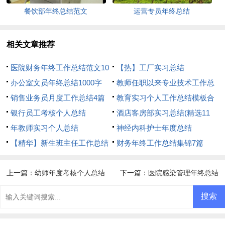
餐饮部年终总结范文
运营专员年终总结
相关文章推荐
医院财务年终工作总结范文10
【热】工厂实习总结
篇
办公室文员年终总结1000字
教师任职以来专业技术工作总
销售业务员月度工作总结4篇
结
教育实习个人工作总结模板合
银行员工考核个人总结
集6篇
酒店客房部实习总结(精选11
年教师实习个人总结
篇)
神经内科护士年度总结
【精华】新生班主任工作总结
财务年终工作总结集锦7篇
三篇
上一篇：
幼师年度考核个人总结
下一篇：
医院感染管理年终总结