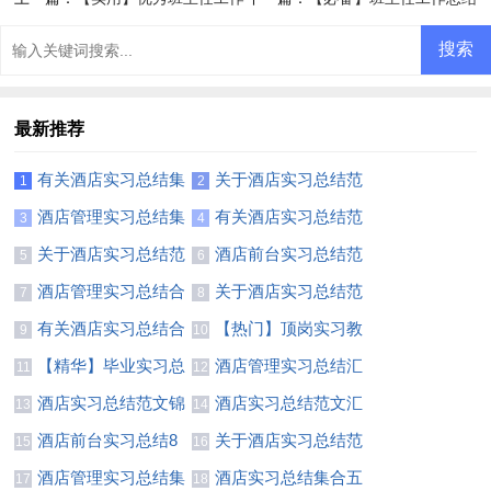
总结4篇
汇编7篇
最新推荐
有关酒店实习总结集
关于酒店实习总结范
1
2
锦八篇
文8篇
酒店管理实习总结集
有关酒店实习总结范
3
4
合5篇
文汇总八篇
关于酒店实习总结范
酒店前台实习总结范
5
6
文汇总八篇
文汇编6篇
酒店管理实习总结合
关于酒店实习总结范
7
8
集5篇
文集合十篇
有关酒店实习总结合
【热门】顶岗实习教
9
10
集6篇
师总结模板合集六篇
【精华】毕业实习总
酒店管理实习总结汇
11
12
结锦集七篇
编九篇
酒店实习总结范文锦
酒店实习总结范文汇
13
14
集六篇
编9篇
酒店前台实习总结8
关于酒店实习总结范
15
16
篇
文十篇
酒店管理实习总结集
酒店实习总结集合五
17
18