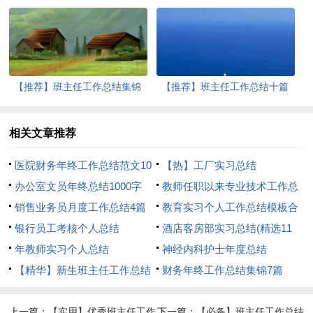
合集八篇
【推荐】班主任工作总结集锦
【推荐】班主任工作总结十篇
八篇
相关文章推荐
医院财务年终工作总结范文10
【热】工厂实习总结
篇
办公室文员年终总结1000字
教师任职以来专业技术工作总
销售业务员月度工作总结4篇
结
教育实习个人工作总结模板合
银行员工考核个人总结
集6篇
酒店客房部实习总结(精选11
年教师实习个人总结
篇)
神经内科护士年度总结
【精华】新生班主任工作总结
财务年终工作总结集锦7篇
三篇
上一篇：
【实用】优秀班主任工作
下一篇：
【必备】班主任工作总结