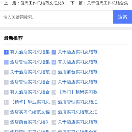
上一篇：
值周工作总结范文汇总8
下一篇：
关于值周工作总结合集
篇
10篇
最新推荐
有关酒店实习总结集
关于酒店实习总结范
1
2
锦八篇
文8篇
酒店管理实习总结集
有关酒店实习总结范
3
4
合5篇
文汇总八篇
关于酒店实习总结范
酒店前台实习总结范
5
6
文汇总八篇
文汇编6篇
酒店管理实习总结合
关于酒店实习总结范
7
8
集5篇
文集合十篇
有关酒店实习总结合
【热门】顶岗实习教
9
10
集6篇
师总结模板合集六篇
【精华】毕业实习总
酒店管理实习总结汇
11
12
结锦集七篇
编九篇
酒店实习总结范文锦
酒店实习总结范文汇
13
14
集六篇
编9篇
酒店前台实习总结8
关于酒店实习总结范
15
16
篇
文十篇
酒店管理实习总结集
酒店实习总结集合五