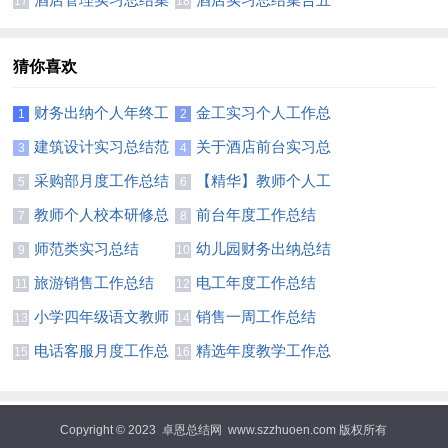
17
18
合十篇
篇
猜你喜欢
财务出纳个人年终工
金工实习个人工作总
1
2
作总结
结
建筑设计实习总结范
关于酒店前台实习总
3
4
文
结汇总九篇
采购部月度工作总结
【精华】教师个人工
5
6
5篇
作总结模板汇编九篇
教师个人校本研修总
前台年度工作总结
7
8
结（精选6篇）
(精选15篇)
师范类实习总结
幼儿园财务出纳总结
9
10
旅游销售工作总结
电工年度工作总结
11
12
小学四年级语文教师
销售一周工作总结
13
14
个人工作总结
(合集15篇)
电话客服月度工作总
精选年度教学工作总
15
16
结
结三篇
Copyright © 2023
卓恩总结网
www.szzhuoen.com 版权所有